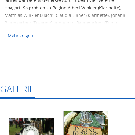
Jahres war bereits der erste Auftritt beim Vier-Vereine-
Hoagart. So probten zu Beginn Albert Winkler (Klarinette),
Matthias Winkler (Ziach), Claudia Linner (Klarinette), Johann
Baumgartner (Posaune) und Albert Baumgartner (Tuba)
gemeinsam. Anfangs fehlte es noch an geeignetem
Mehr zeigen
Notenmaterial aber mit Freude am Musizieren wurden die
ersten Auftritte bewältigt und neue Erfahrungen gesammelt.
Mit Alois Babinger konnte etwas später ein erfahrener Ziach-
Spieler gewonnen werden und so wurde die Tanzlmusik
hauptsächlich aus Mitgliedern der Musikkapelle Inzing-
Törring neu formiert: Claudia Linner (Klarinette), Albert
Baumgartner jun. (Klarinette), Johann Baumgartner
GALERIE
(Tenorhorn), Albert Baumgartner sen. (Tuba).
Passende Noten für diese Besetzung konnten die Musiker
vom befreundeten Helmut Huber aus Waging am See
bekommen. Durch die Verwendung einer neu angeschafften
F-Tuba wurde die Klangfarbe der Tanzlmusik entscheidend
beeinflusst.