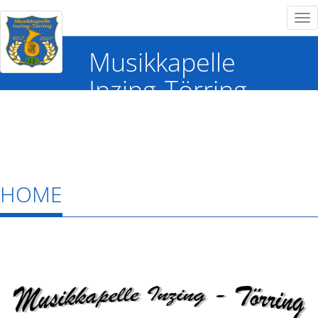
Tog
nav
Musikkapelle
Inzing-Törring
HOME