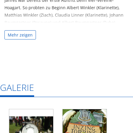
Jahres war bereits der erste Auftritt beim Vier-Vereine-
Hoagart. So probten zu Beginn Albert Winkler (Klarinette),
Matthias Winkler (Ziach), Claudia Linner (Klarinette), Johann
Baumgartner (Posaune) und Albert Baumgartner (Tuba)
gemeinsam. Anfangs fehlte es noch an geeignetem
Mehr zeigen
Notenmaterial aber mit Freude am Musizieren wurden die
ersten Auftritte bewältigt und neue Erfahrungen gesammelt.
Mit Alois Babinger konnte etwas später ein erfahrener Ziach-
Spieler gewonnen werden und so wurde die Tanzlmusik
hauptsächlich aus Mitgliedern der Musikkapelle Inzing-
Törring neu formiert: Claudia Linner (Klarinette), Albert
Baumgartner jun. (Klarinette), Johann Baumgartner
GALERIE
(Tenorhorn), Albert Baumgartner sen. (Tuba).
Passende Noten für diese Besetzung konnten die Musiker
vom befreundeten Helmut Huber aus Waging am See
bekommen. Durch die Verwendung einer neu angeschafften
F-Tuba wurde die Klangfarbe der Tanzlmusik entscheidend
beeinflusst.