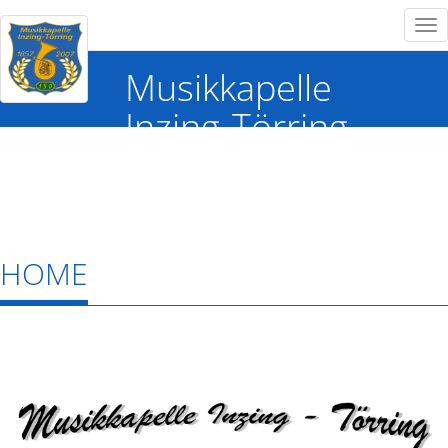
Tog
nav
Musikkapelle
Inzing-Törring
HOME