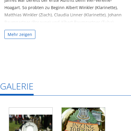
Jahres war bereits der erste Auftritt beim Vier-Vereine-
Hoagart. So probten zu Beginn Albert Winkler (Klarinette),
Matthias Winkler (Ziach), Claudia Linner (Klarinette), Johann
Baumgartner (Posaune) und Albert Baumgartner (Tuba)
gemeinsam. Anfangs fehlte es noch an geeignetem
Mehr zeigen
Notenmaterial aber mit Freude am Musizieren wurden die
ersten Auftritte bewältigt und neue Erfahrungen gesammelt.
Mit Alois Babinger konnte etwas später ein erfahrener Ziach-
Spieler gewonnen werden und so wurde die Tanzlmusik
hauptsächlich aus Mitgliedern der Musikkapelle Inzing-
Törring neu formiert: Claudia Linner (Klarinette), Albert
Baumgartner jun. (Klarinette), Johann Baumgartner
GALERIE
(Tenorhorn), Albert Baumgartner sen. (Tuba).
Passende Noten für diese Besetzung konnten die Musiker
vom befreundeten Helmut Huber aus Waging am See
bekommen. Durch die Verwendung einer neu angeschafften
F-Tuba wurde die Klangfarbe der Tanzlmusik entscheidend
beeinflusst.