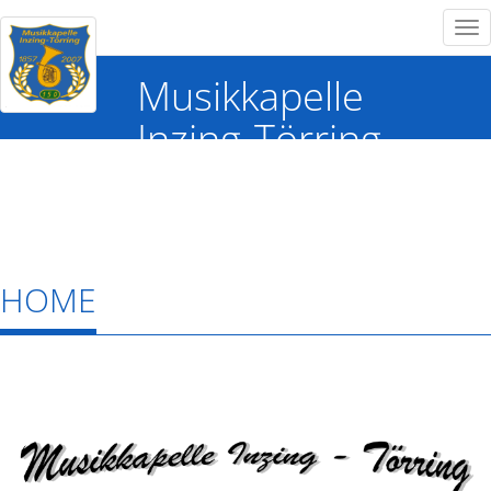
Tog
nav
Musikkapelle
Inzing-Törring
HOME